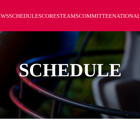
EWS
SCHEDULE
SCORES
TEAMS
COMMITTEE
NATIONA
SCHEDULE