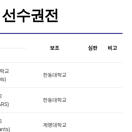
) 선수권전
보조
심판
비고
학교
한동대학교
ls)
교
한동대학교
ARS)
교
계명대학교
ants)