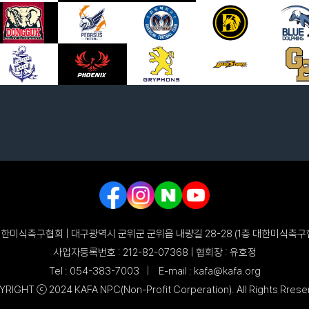
한미식축구협회 | 대구광역시 군위군 군위읍 내량길 28-28 (1층 대한미식축구
사업자등록번호 : 212-82-07368 | 협회장 : 유호정
Tel : 054-383-7003
|
E-mail : kafa@kafa.org
RIGHT ⓒ 2024 KAFA NPC(Non-Profit Corperation). All Rights Rrese