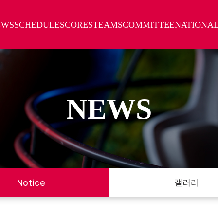
EWS
SCHEDULE
SCORES
TEAMS
COMMITTEE
NATIONA
NEWS
Notice
갤러리