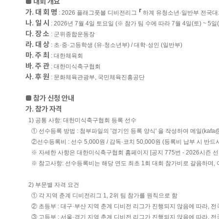
■ 대회 개요
가. 대 회 명
「
: 2026 플래그풋볼 디비전리그
하계 유청소년·일반부 전국대
나. 일 시
: 2026년 7월 4일 토요일 (※ 참가 팀 수에 따라 7월 4일(토) ~ 5
다. 장 소
: 군위종합운동장
라. 대 상
: 초·중·고등학생 (유·청소년부) / 대학·성인 (일반부)
마. 주 최
: 대한체육회
바. 주 관
: 대한미식축구협회
사. 후 원
: 문화체육관광부, 국민체육진흥공단
■ 참가 신청 안내
가. 참가 자격
1) 공통 사항: 대한미식축구협회 등록 선수
① 선수등록 방법 : 첨부파일의 '경기인 등록 양식' 을 작성하여 메일(kafa@k
②선수등록비 : 선수 5,000원 / 감독·코치 50,000원 (등록비 납부 시 반드
※ 자세한 사항은 대한미식축구협회 홈페이지 [공지 775번 - 2026시즌 선
※ 참고사항: 선수등록비는 해당 연도 최초 1회 대회 참가비로 갈음하며,
2) 부문별 자격 요건
① 각 지역 춘계 디비전리그 1, 2위 팀 참가를 원칙으로 함
② 초등부 : 대구·부산 지역 춘계 디비전 리그가 진행되지 않음에 따라, 
③ 고등부 : 서울·경기 지역 춘계 디비전 리그가 진행되지 않음에 따라, 