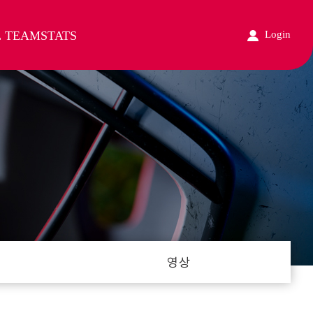
L TEAM
STATS
Login
영상