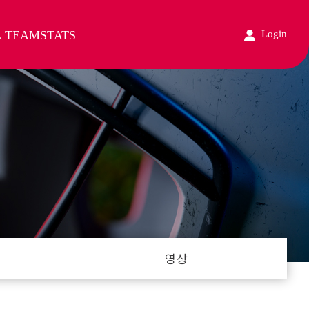
L TEAM
STATS
Login
영상