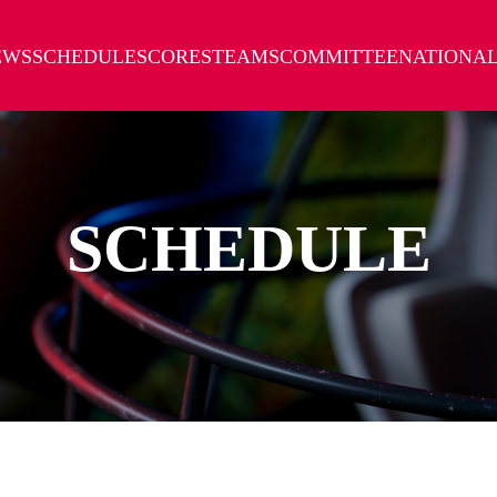
EWS
SCHEDULE
SCORES
TEAMS
COMMITTEE
NATIONA
SCHEDULE